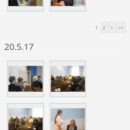
1
2
>
>>
20.5.17