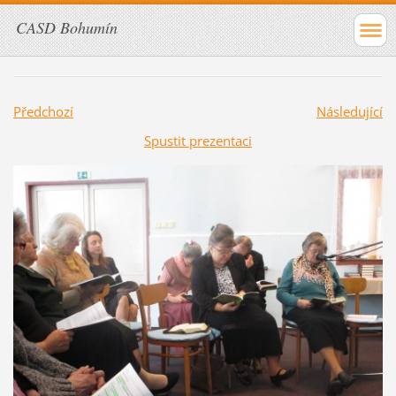
CASD Bohumín
Předchozí
Následující
Spustit prezentaci