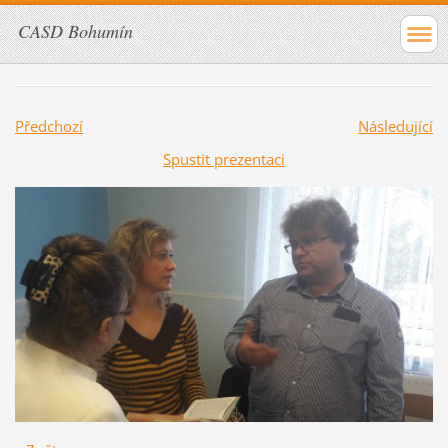
CASD Bohumín
Předchozí
Následující
Spustit prezentaci