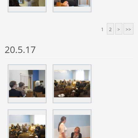
1
2
>
>>
20.5.17