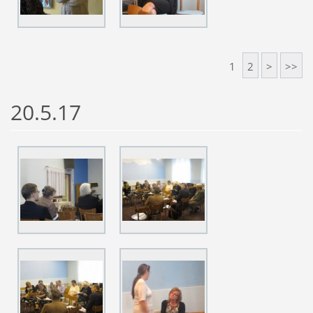
1
2
>
>>
20.5.17