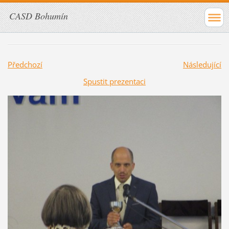
CASD Bohumín
Předchozí
Následující
Spustit prezentaci