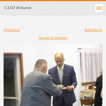
CASD Bohumín
Předchozí
Následující
Spustit prezentaci