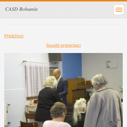
CASD Bohumín
Předchozí
Spustit prezentaci