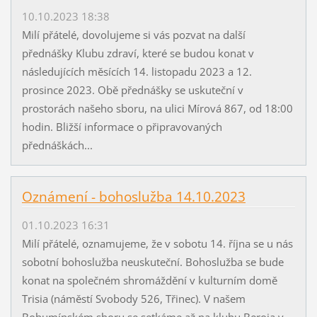
10.10.2023 18:38
Milí přátelé, dovolujeme si vás pozvat na další
přednášky Klubu zdraví, které se budou konat v
následujících měsících 14. listopadu 2023 a 12.
prosince 2023. Obě přednášky se uskuteční v
prostorách našeho sboru, na ulici Mírová 867, od 18:00
hodin. Bližší informace o připravovaných
přednáškách...
Oznámení - bohoslužba 14.10.2023
01.10.2023 16:31
Milí přátelé, oznamujeme, že v sobotu 14. října se u nás
sobotní bohoslužba neuskuteční. Bohoslužba se bude
konat na společném shromáždění v kulturním domě
Trisia (náměstí Svobody 526, Třinec). V našem
Bohumínském sboru se setkáme až na klubu Beroja v