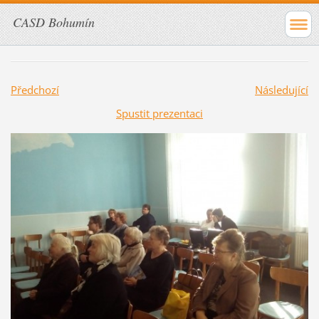
CASD Bohumín
Předchozí
Následující
Spustit prezentaci