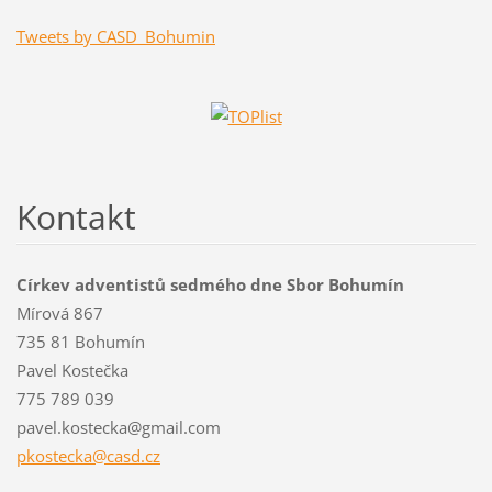
Tweets by CASD_Bohumin
Kontakt
Církev adventistů sedmého dne Sbor Bohumín
Mírová 867
735 81 Bohumín
Pavel Kostečka
775 789 039
pavel.kostecka@gmail.com
pkosteck
a@casd.c
z