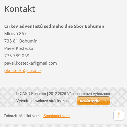
Kontakt
Církev adventistů sedmého dne Sbor Bohumín
Mírová 867
735 81 Bohumín
Pavel Kostečka
775 789 039
pavel.kostecka@gmail.com
pkosteck
a@casd.c
z
© CASD Bohumín | 2012-2026 Všechna práva vyhrazena.
Vytvořte si webové stránky zdarma!
Zobrazit:
Mobilní verzi
|
Standardní verzi