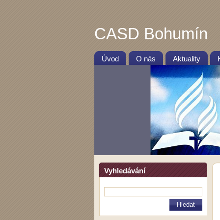
CASD Bohumín
Úvod
O nás
Aktuality
Vyhledávání