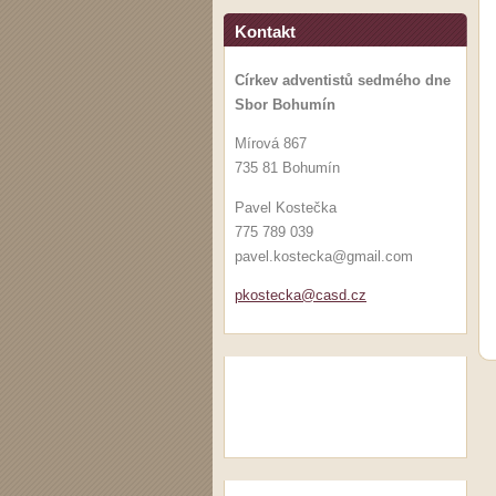
Kontakt
Církev adventistů sedmého dne
Sbor Bohumín
Mírová 867
735 81 Bohumín
Pavel Kostečka
775 789 039
pavel.kostecka@gmail.com
pkosteck
a@casd.c
z