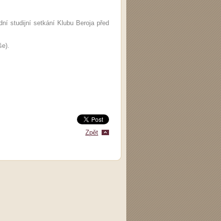
ní studijní setkání Klubu Beroja před
še).
Zpět