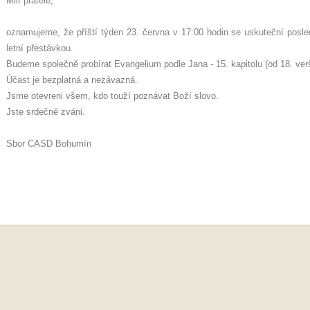
Milí přátelé,
oznamujeme, že příští týden 23. června v 17:00 hodin se uskuteční posled
letní přestávkou.
Budeme společně probírat Evangelium podle Jana - 15. kapitolu (od 18. ver
Účast je bezplatná a nezávazná.
Jsme otevreni všem, kdo touží poznávat Boží slovo.
Jste srdečně zváni.
Sbor CASD Bohumín