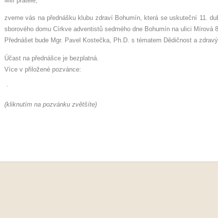
Milí přátelé,
zveme vás na přednášku klubu zdraví Bohumín, která se uskuteční 11. dub
sborového domu Církve adventistů sedmého dne Bohumín na ulici Mírová
Přednášet bude Mgr. Pavel Kostečka, Ph.D. s tématem Dědičnost a zdravý ž
Účast na přednášce je bezplatná.
Více v přiložené pozvánce:
(kliknutím na pozvánku zvětšíte)