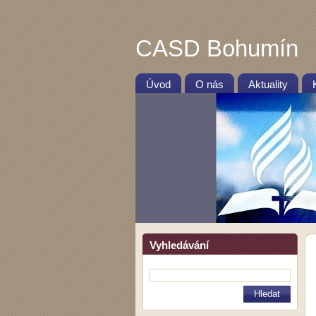
CASD Bohumín
Úvod
O nás
Aktuality
Vyhledávání