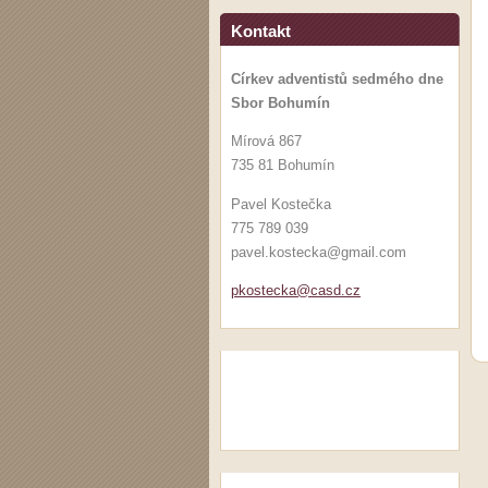
Kontakt
Církev adventistů sedmého dne
Sbor Bohumín
Mírová 867
735 81 Bohumín
Pavel Kostečka
775 789 039
pavel.kostecka@gmail.com
pkosteck
a@casd.c
z