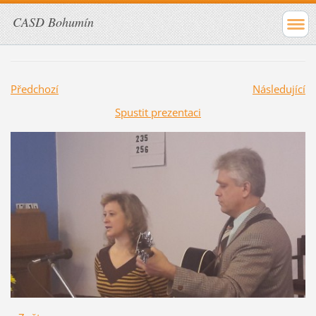
CASD Bohumín
Předchozí
Následující
Spustit prezentaci