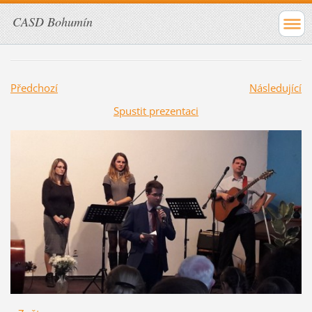
CASD Bohumín
Předchozí
Následující
Spustit prezentaci