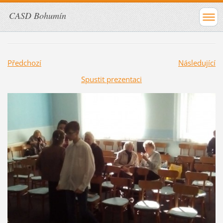
CASD Bohumín
Předchozí
Následující
Spustit prezentaci