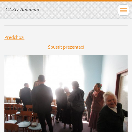
CASD Bohumín
Předchozí
Spustit prezentaci