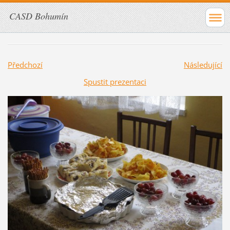
CASD Bohumín
Předchozí
Následující
Spustit prezentaci