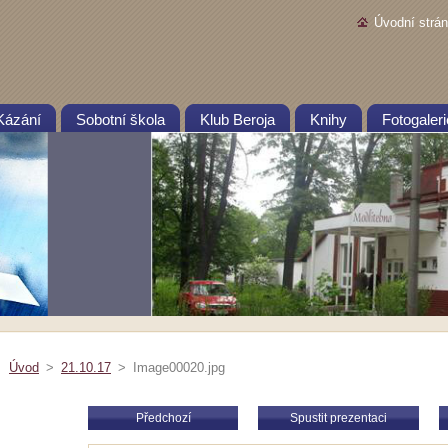
Úvodní strá
Kázání
Sobotní škola
Klub Beroja
Knihy
Fotogaleri
Úvod
>
21.10.17
>
Image00020.jpg
Předchozí
Spustit prezentaci