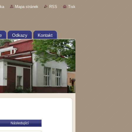
nka
Mapa stránek
RSS
Tisk
e
Odkazy
Kontakt
Následující