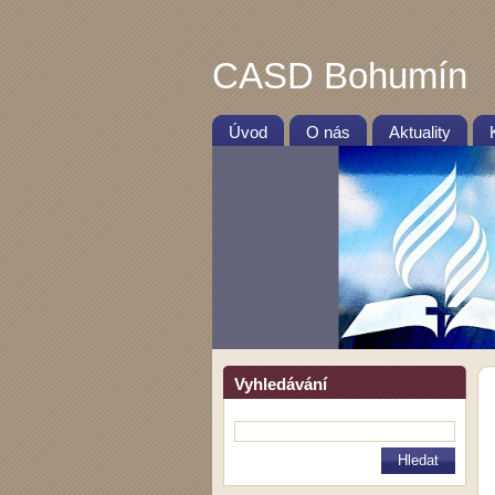
CASD Bohumín
Úvod
O nás
Aktuality
Vyhledávání