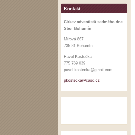
Kontakt
Církev adventistů sedmého dne
Sbor Bohumín
Mírová 867
735 81 Bohumín
Pavel Kostečka
775 789 039
pavel.kostecka@gmail.com
pkosteck
a@casd.c
z