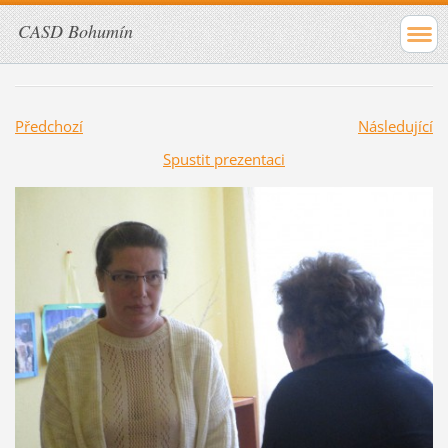
CASD Bohumín
Předchozí
Následující
Spustit prezentaci